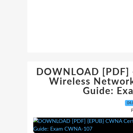
DOWNLOAD [PDF] {
Wireless Network
Guide: E
04.
P