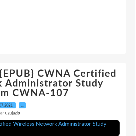
EPUB} CWNA Certified
 Administrator Study
xam CWNA-107
07.2021
…
ar uzujazip