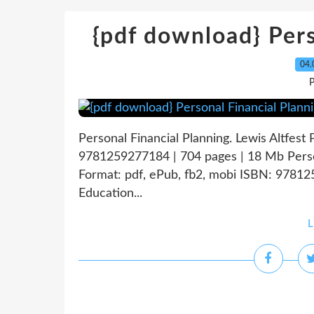
{pdf download} Pers
04.
P
Personal Financial Planning. Lewis Altfest
9781259277184 | 704 pages | 18 Mb Person
Format: pdf, ePub, fb2, mobi ISBN: 9781
Education...
L