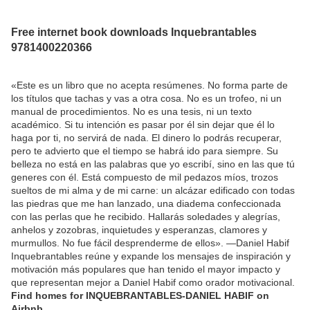
Free internet book downloads Inquebrantables
9781400220366
«Este es un libro que no acepta resúmenes. No forma parte de
los títulos que tachas y vas a otra cosa. No es un trofeo, ni un
manual de procedimientos. No es una tesis, ni un texto
académico. Si tu intención es pasar por él sin dejar que él lo
haga por ti, no servirá de nada. El dinero lo podrás recuperar,
pero te advierto que el tiempo se habrá ido para siempre. Su
belleza no está en las palabras que yo escribí, sino en las que tú
generes con él. Está compuesto de mil pedazos míos, trozos
sueltos de mi alma y de mi carne: un alcázar edificado con todas
las piedras que me han lanzado, una diadema confeccionada
con las perlas que he recibido. Hallarás soledades y alegrías,
anhelos y zozobras, inquietudes y esperanzas, clamores y
murmullos. No fue fácil desprenderme de ellos». —Daniel Habif
Inquebrantables reúne y expande los mensajes de inspiración y
motivación más populares que han tenido el mayor impacto y
que representan mejor a Daniel Habif como orador motivacional.
Find homes for INQUEBRANTABLES-DANIEL HABIF on
Airbnb