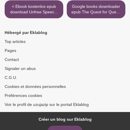
< Ebook kostenlos epub
Google books downloader
download Unfree Speech:
epub The Quest for Queen
The Threat to Global
Mary >
Democracy and Why We
Must Act, Now in English by
Hébergé par Eklablog
Joshua Wong, Ai Weiwei
9780143135715 PDB RTF
Top articles
Pages
Contact
Signaler un abus
C.G.U.
Cookies et données personnelles
Préférences cookies
Voir le profil de uzujazip sur le portail Eklablog
Créer un blog sur Eklablog