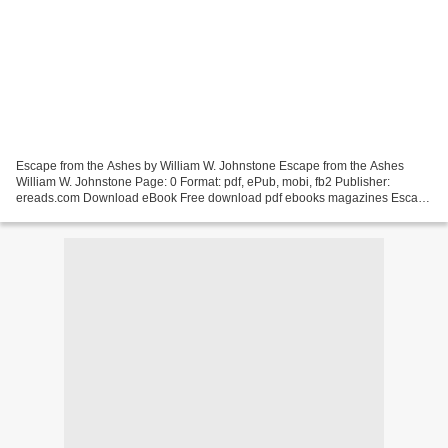
Escape from the Ashes by William W. Johnstone Escape from the Ashes
William W. Johnstone Page: 0 Format: pdf, ePub, mobi, fb2 Publisher:
ereads.com Download eBook Free download pdf ebooks magazines Escape
from the Ashes Kindle, iPhone, Android, DOC, iPad...