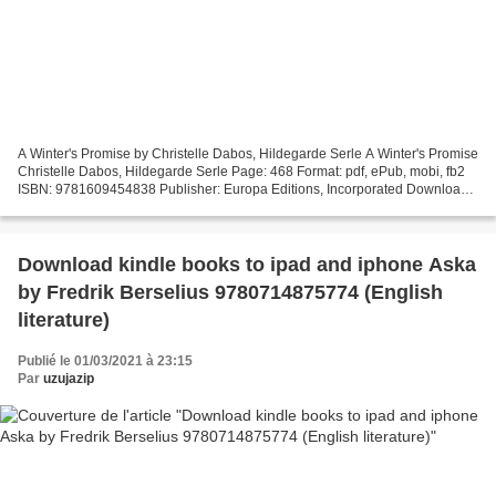
A Winter's Promise by Christelle Dabos, Hildegarde Serle A Winter's Promise
Christelle Dabos, Hildegarde Serle Page: 468 Format: pdf, ePub, mobi, fb2
ISBN: 9781609454838 Publisher: Europa Editions, Incorporated Download
eBook Ebooks in deutsch download...
Download kindle books to ipad and iphone Aska
by Fredrik Berselius 9780714875774 (English
literature)
Publié le 01/03/2021 à 23:15
Par
uzujazip