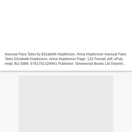
Asexual Fairy Tales by Elizabeth Hopkinson, Anna Hopkinson Asexual Fairy
Tales Elizabeth Hopkinson, Anna Hopkinson Page: 132 Format: pdf, ePub,
mobi, fb2 ISBN: 9781781328941 Publisher: Silverwood Books Ltd Download
Asexual Fairy Tales Epub books downloads...