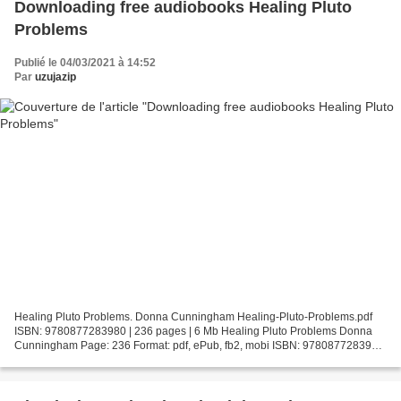
Downloading free audiobooks Healing Pluto
Problems
Publié le 04/03/2021 à 14:52
Par
uzujazip
Healing Pluto Problems. Donna Cunningham Healing-Pluto-Problems.pdf
ISBN: 9780877283980 | 236 pages | 6 Mb Healing Pluto Problems Donna
Cunningham Page: 236 Format: pdf, ePub, fb2, mobi ISBN: 9780877283980
Publisher: Red Wheel Weiser & Conari Press Download...