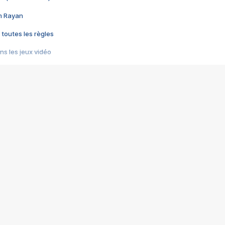
im Rayan
 toutes les règles
s les jeux vidéo
us choquant de Rockstar ? - Le scandale BULLY
e plus moche de Steam
du RÊVE tourne au CAUCHEMAR
pendant 8 heures
it… à tort
umiliés par un jeu vidéo
ire - Final Fantasy 8
ti un empire - Age of Empires
story DOFUS