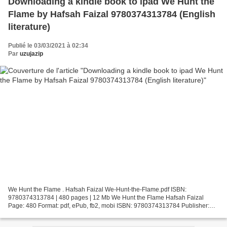
Downloading a kindle book to ipad We Hunt the
Flame by Hafsah Faizal 9780374313784 (English
literature)
Publié le 03/03/2021 à 02:34
Par
uzujazip
We Hunt the Flame . Hafsah Faizal We-Hunt-the-Flame.pdf ISBN:
9780374313784 | 480 pages | 12 Mb We Hunt the Flame Hafsah Faizal
Page: 480 Format: pdf, ePub, fb2, mobi ISBN: 9780374313784 Publisher:
Farrar, Straus and Giroux Download We Hunt the Flame...