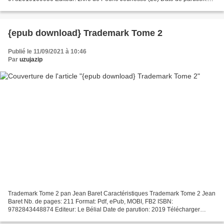
2016 Télécharger eBook gratuit Ebooks gratuits...
{epub download} Trademark Tome 2
Publié le 11/09/2021 à 10:46
Par
uzujazip
Trademark Tome 2 pan Jean Baret Caractéristiques Trademark Tome 2 Jean
Baret Nb. de pages: 211 Format: Pdf, ePub, MOBI, FB2 ISBN:
9782843448874 Editeur: Le Bélial Date de parution: 2019 Télécharger
eBook gratuit Ebook magazine pdf télécharger Trademark...