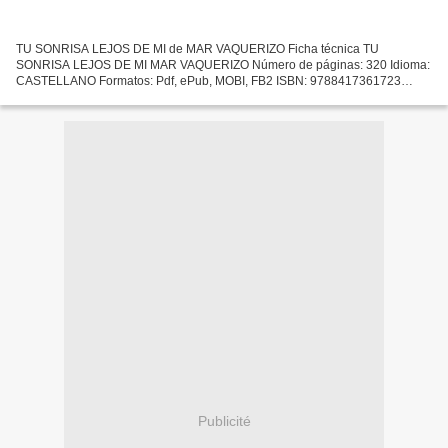
TU SONRISA LEJOS DE MI de MAR VAQUERIZO Ficha técnica TU
SONRISA LEJOS DE MI MAR VAQUERIZO Número de páginas: 320 Idioma:
CASTELLANO Formatos: Pdf, ePub, MOBI, FB2 ISBN: 9788417361723
Editorial: EDICIONES KIWI Año de edición: 2019 Descargar eBook gratis...
Publicité