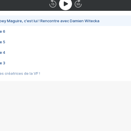
bey Maguire, c'est lui ! Rencontre avec Damien Witecka
e 6
e 5
e 4
e 3
s créatrices de la VF !
e 2
e 1
e Mektoub My Love arrive enfin ! Rencontre avec Shaïn Boumedine et Sal
i : après Toni en famille
elle réalise le bouleversant Dites lui que je l'aime