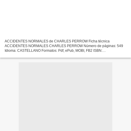
ACCIDENTES NORMALES de CHARLES PERROW Ficha técnica
ACCIDENTES NORMALES CHARLES PERROW Número de páginas: 549
Idioma: CASTELLANO Formatos: Pdf, ePub, MOBI, FB2 ISBN:
9788493665586 Editorial: MODUS LABORANDI Año de edición: 2009
Descargar eBook gratis...