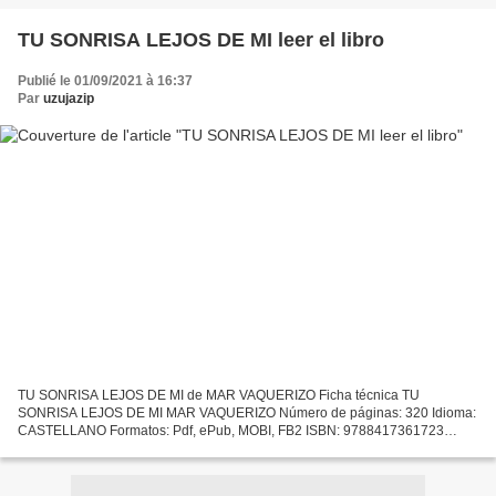
TU SONRISA LEJOS DE MI leer el libro
Publié le 01/09/2021 à 16:37
Par
uzujazip
TU SONRISA LEJOS DE MI de MAR VAQUERIZO Ficha técnica TU
SONRISA LEJOS DE MI MAR VAQUERIZO Número de páginas: 320 Idioma:
CASTELLANO Formatos: Pdf, ePub, MOBI, FB2 ISBN: 9788417361723
Editorial: EDICIONES KIWI Año de edición: 2019 Descargar eBook gratis...