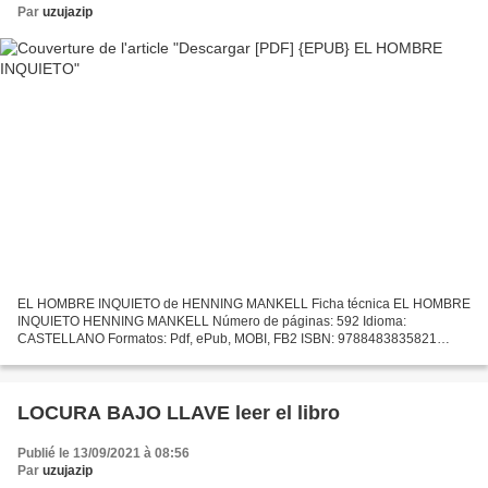
Par
uzujazip
EL HOMBRE INQUIETO de HENNING MANKELL Ficha técnica EL HOMBRE
INQUIETO HENNING MANKELL Número de páginas: 592 Idioma:
CASTELLANO Formatos: Pdf, ePub, MOBI, FB2 ISBN: 9788483835821
Editorial: TUSQUETS EDITORES Año de edición: 2011 Descargar eBook
gratis...
LOCURA BAJO LLAVE leer el libro
Publié le 13/09/2021 à 08:56
Par
uzujazip