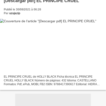
[Descargar pdf] EL PRINCIPE CRUEL
Publié le 30/08/2021 à 06:26
Par
uzujazip
EL PRINCIPE CRUEL de HOLLY BLACK Ficha técnica EL PRINCIPE
CRUEL HOLLY BLACK Número de páginas: 432 Idioma: CASTELLANO
Formatos: Pdf, ePub, MOBI, FB2 ISBN: 9788417390617 Editorial: HIDRA
Año de edición: 2018 Descargar eBook gratis Libro en línea descargar...