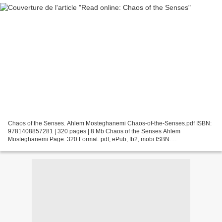
Chaos of the Senses. Ahlem Mosteghanemi Chaos-of-the-Senses.pdf ISBN:
9781408857281 | 320 pages | 8 Mb Chaos of the Senses Ahlem
Mosteghanemi Page: 320 Format: pdf, ePub, fb2, mobi ISBN:
9781408857281 Publisher: Bloomsbury USA Download Chaos of the
Senses...