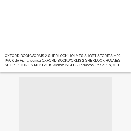
OXFORD BOOKWORMS 2 SHERLOCK HOLMES SHORT STORIES MP3
PACK de Ficha técnica OXFORD BOOKWORMS 2 SHERLOCK HOLMES
SHORT STORIES MP3 PACK Idioma: INGLÉS Formatos: Pdf, ePub, MOBI,
FB2 ISBN: 9780194620697 Editorial: OXFORD UNIVERSITY PRESS Año de
edición: 2016...