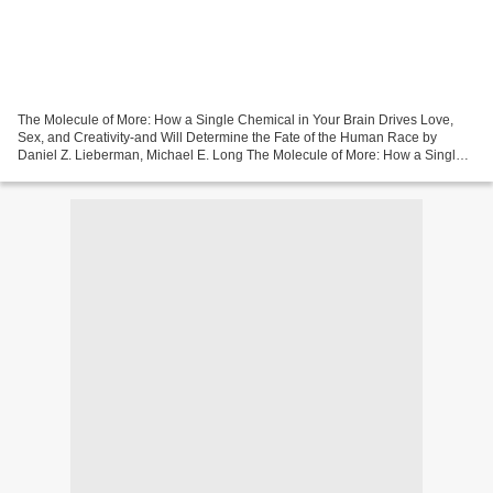
The Molecule of More: How a Single Chemical in Your Brain Drives Love,
Sex, and Creativity-and Will Determine the Fate of the Human Race by
Daniel Z. Lieberman, Michael E. Long The Molecule of More: How a Single
Chemical in Your Brain Drives Love, Sex,...