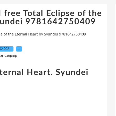
free Total Eclipse of the
Syundei 9781642750409
se of the Eternal Heart by Syundei 9781642750409
02.2021
…
ar uzujazip
Eternal Heart. Syundei