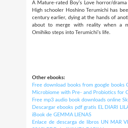
A Mature-rated Boy’s Love horror/drama b
High schooler Hoshino Terumichi has bee
century earlier, dying at the hands of ano
about to merge with reality when a m
Omihiko steps into Terumichi’s life.
Other ebooks:
Free download books from google books Go
Microbiome with Pre- and Probiotics for 
Free mp3 audio book downloads online Ski
Descargar ebooks pdf gratis EL DIARI LI
iBook de GEMMA LIENAS
Enlace de descarga de libros UN MA