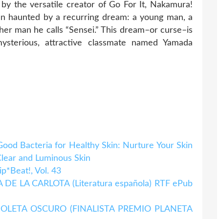
y the versatile creator of Go For It, Nakamura!
n haunted by a recurring dream: a young man, a
ther man he calls “Sensei.” This dream–or curse–is
ysterious, attractive classmate named Yamada
od Bacteria for Healthy Skin: Nurture Your Skin
Clear and Luminous Skin
p*Beat!, Vol. 43
LA DE LA CARLOTA (Literatura española) RTF ePub
R VIOLETA OSCURO (FINALISTA PREMIO PLANETA