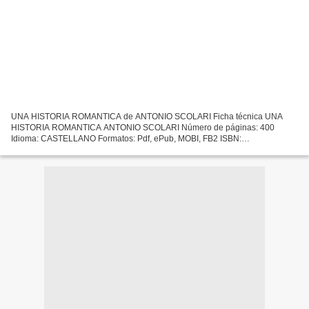
UNA HISTORIA ROMANTICA de ANTONIO SCOLARI Ficha técnica UNA
HISTORIA ROMANTICA ANTONIO SCOLARI Número de páginas: 400
Idioma: CASTELLANO Formatos: Pdf, ePub, MOBI, FB2 ISBN:
9788483831557 Editorial: TUSQUETS EDITORES Año de edición: 2009
Descargar eBook...