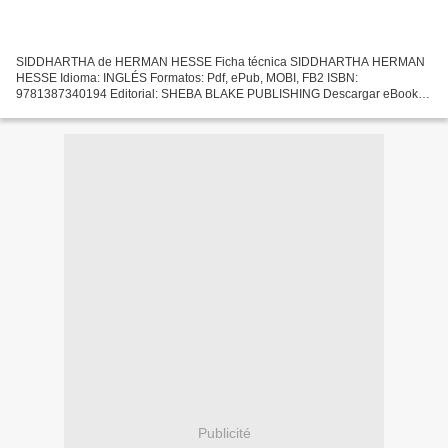
SIDDHARTHA de HERMAN HESSE Ficha técnica SIDDHARTHA HERMAN
HESSE Idioma: INGLÉS Formatos: Pdf, ePub, MOBI, FB2 ISBN:
9781387340194 Editorial: SHEBA BLAKE PUBLISHING Descargar eBook
gratis Gratis ebooks descargables para computadora SIDDHARTHA de
HERMAN...
Publicité