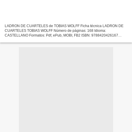
LADRON DE CUARTELES de TOBIAS WOLFF Ficha técnica LADRON DE
CUARTELES TOBIAS WOLFF Número de páginas: 168 Idioma:
CASTELLANO Formatos: Pdf, ePub, MOBI, FB2 ISBN: 9788420426167
Editorial: ALFAGUARA Año de edición: 1992 Descargar eBook gratis Libro
descargando...