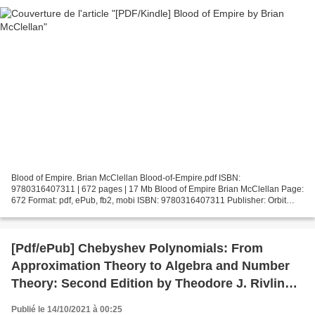
Blood of Empire. Brian McClellan Blood-of-Empire.pdf ISBN:
9780316407311 | 672 pages | 17 Mb Blood of Empire Brian McClellan Page:
672 Format: pdf, ePub, fb2, mobi ISBN: 9780316407311 Publisher: Orbit
Download Blood of Empire Ebooks em audiobooks para...
[Pdf/ePub] Chebyshev Polynomials: From
Approximation Theory to Algebra and Number
Theory: Second Edition by Theodore J. Rivlin
download ebook
Publié le 14/10/2021 à 00:25