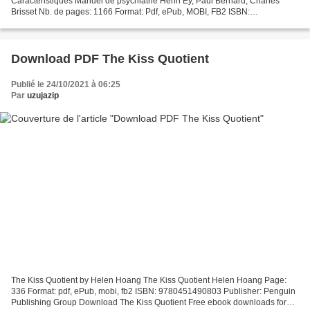
Caractéristiques Manuel de psychiatrie Henri Ey, Paul Bernard, Charles
Brisset Nb. de pages: 1166 Format: Pdf, ePub, MOBI, FB2 ISBN:
9782294711589 Editeur: Elsevier Masson Date de parution:...
Download PDF The Kiss Quotient
Publié le 24/10/2021 à 06:25
Par
uzujazip
The Kiss Quotient by Helen Hoang The Kiss Quotient Helen Hoang Page:
336 Format: pdf, ePub, mobi, fb2 ISBN: 9780451490803 Publisher: Penguin
Publishing Group Download The Kiss Quotient Free ebook downloads for