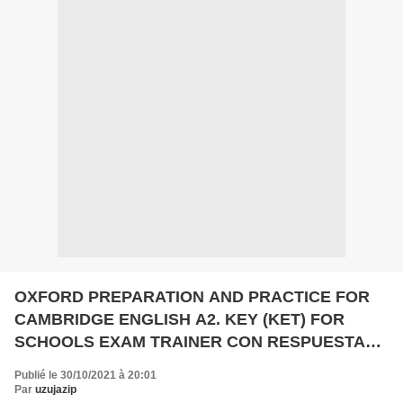
OXFORD PREPARATION AND PRACTICE FOR
CAMBRIDGE ENGLISH A2. KEY (KET) FOR
SCHOOLS EXAM TRAINER CON RESPUESTAS
+ DVD Y 2 CD EBOOK | | Descargar libro PDF
Publié le 30/10/2021 à 20:01
EPUB
Par
uzujazip