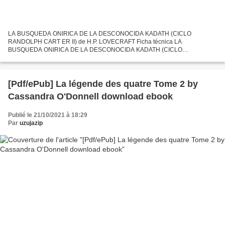
LA BUSQUEDA ONIRICA DE LA DESCONOCIDA KADATH (CICLO
RANDOLPH CART ER II) de H.P. LOVECRAFT Ficha técnica LA
BUSQUEDA ONIRICA DE LA DESCONOCIDA KADATH (CICLO
RANDOLPH CART ER II) H.P. LOVECRAFT Número de páginas: 96 Idioma:
CASTELLANO Formatos: Pdf, ePub,...
[Pdf/ePub] La légende des quatre Tome 2 by
Cassandra O'Donnell download ebook
Publié le 21/10/2021 à 18:29
Par
uzujazip