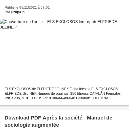
Publié le 05/11/2021 à 07:01
Par
uzujazip
ELS EXCLOSOS de ELFRIEDE JELINEK Ficha técnica ELS EXCLOSOS
ELFRIEDE JELINEK Número de páginas: 256 Idioma: CATALÁN Formatos:
Pdf, ePub, MOBI, FB2 ISBN: 9788466406048 Editorial: COLUMNA
EDICIONS S.A. Año de edición: 2005 Descargar eBook gratis Descargas...
Download PDF Après la société - Manuel de
sociologie augmentée