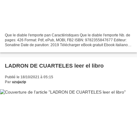
Que le diable l'emporte pan Caractéristiques Que le diable l'emporte Nb. de
pages: 426 Format: Pdf, ePub, MOBI, FB2 ISBN: 9782355847677 Editeur:
Sonatine Date de parution: 2019 Télécharger eBook gratuit Ebook italiano
forum de téléchargement Que le diable...
LADRON DE CUARTELES leer el libro
Publié le 18/10/2021 à 05:15
Par
uzujazip