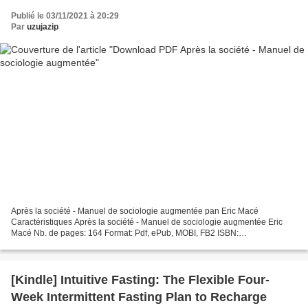
Publié le 03/11/2021 à 20:29
Par
uzujazip
Après la société - Manuel de sociologie augmentée pan Eric Macé
Caractéristiques Après la société - Manuel de sociologie augmentée Eric
Macé Nb. de pages: 164 Format: Pdf, ePub, MOBI, FB2 ISBN:
9782356876843 Editeur: Bord de l'eau (Le) Date de parution:...
[Kindle] Intuitive Fasting: The Flexible Four-
Week Intermittent Fasting Plan to Recharge