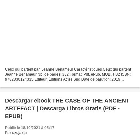
Ceux qui partent pan Jeanne Benameur Caractéristiques Ceux qui partent
Jeanne Benameur Nb. de pages: 332 Format: Pdf, ePub, MOBI, FB2 ISBN:
9782330124335 Editeur: Éditions Actes Sud Date de parution: 2019
Télécharger eBook gratuit Meilleures ventes eBook...
Descargar ebook THE CASE OF THE ANCIENT
ARTEFACT | Descarga Libros Gratis (PDF -
EPUB)
Publié le 18/10/2021 à 05:17
Par
uzujazip