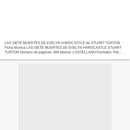
LAS SIETE MUERTES DE EVELYN HARDCASTLE de STUART TURTON
Ficha técnica LAS SIETE MUERTES DE EVELYN HARDCASTLE STUART
TURTON Número de páginas: 480 Idioma: CASTELLANO Formatos: Pdf,
ePub, MOBI, FB2 ISBN: 9788417743154 Editorial: ATICO DE LOS LIBROS
Año...