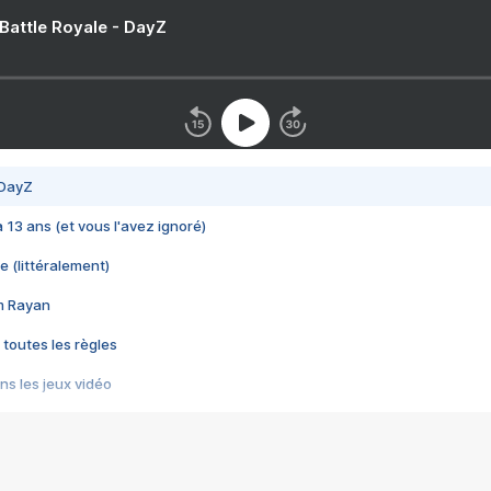
 Battle Royale - DayZ
 DayZ
 a 13 ans (et vous l'avez ignoré)
e (littéralement)
im Rayan
 toutes les règles
s les jeux vidéo
us choquant de Rockstar ? - Le scandale BULLY
e plus moche de Steam