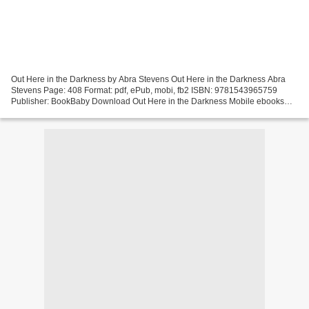
Out Here in the Darkness by Abra Stevens Out Here in the Darkness Abra
Stevens Page: 408 Format: pdf, ePub, mobi, fb2 ISBN: 9781543965759
Publisher: BookBaby Download Out Here in the Darkness Mobile ebooks
download Out Here in the Darkness 9781543965759...