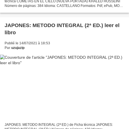
técnica COMETAS EN EL CIELO (NUEVA PORTADA) KHALED HOSSEINI
Número de páginas: 384 Idioma: CASTELLANO Formatos: Pdf, ePub, MOBI,
FB2 ISBN: 9788498380729 Editorial: S.A.) SALAMANDRA
(PUBLICACIONES...
JAPONES: METODO INTEGRAL (2ª ED.) leer el
libro
Publié le 14/07/2021 à 18:53
Par
uzujazip
JAPONES: METODO INTEGRAL (2ª ED.) de Ficha técnica JAPONES: