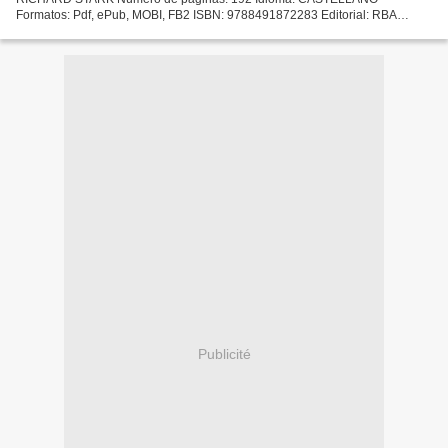
Formatos: Pdf, ePub, MOBI, FB2 ISBN: 9788491872283 Editorial: RBA
LIBROS Año de edición: 2019 Descargar eBook gratis Descargas de libros
de...
Publicité